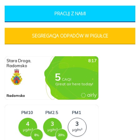
PRACUJ Z NAMI
SEGREGACJA ODPADÓW W PIGUŁCE