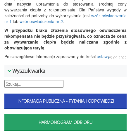
dnia nabycia uprawnienia
do stosowania średniej ceny
wytwarzania ciepła z rekompensatą. Dla Państwa wygody w
zależności od potrzeby do wykorzystania jest
wzór oświadczenia
nr 1
lub
wzór oświadczenia nr 2
.
W przypadku braku złożenia stosownego oświadczenia
rekompensata nie będzie przysługiwała, co oznacza że cena
za wytwarzanie ciepła będzie naliczana zgodnie z
obowiązującą taryfą.
Po szczegółowe informacje zapraszamy do treści
ustawy
.
29-09-2022
Wyszukiwarka
INFORMACJA PUBLICZNA - PYTANIA I ODPOWIEDZI
HARMONOGRAM ODBIORU