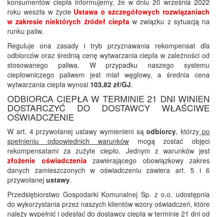
konsumentów ciepła informujemy, że w dniu 20 września 2022
roku weszła w życie
Ustawa o szczegółowych rozwiązaniach
w zakresie niektórych źródeł ciepła
w związku z sytuacją na
runku paliw.
Reguluje ona zasady i tryb przyznawania rekompensat dla
odbiorców oraz średnią cenę wytwarzania ciepła w zależności od
stosowanego paliwa. W przypadku naszego systemu
ciepłowniczego paliwem jest miał węglowy, a średnia cena
wytwarzania ciepła wynosi
103,82 zł/GJ
.
ODBIORCA CIEPŁA W TERMINIE 21 DNI WINIEN
DOSTARCZYĆ DO DOSTAWCY WŁAŚCIWE
OŚWIADCZENIE
W art. 4 przywołanej ustawy wymienieni są
odbiorcy
, którzy
po
spełnieniu odpowiednich warunków
mogą zostać objęci
rekompensatami za zużyte ciepło. Jednym z warunków jest
złożenie oświadczenia
zawierającego obowiązkowy zakres
danych zamieszczonych w oświadczeniu zawiera art. 5 i 6
przywołanej
ustawy
.
Przedsiębiorstwo Gospodarki Komunalnej Sp. z o.o. udostępnia
do wykorzystania przez naszych klientów wzory oświadczeń, które
należy wypełnić i odesłać do dostawcy ciepła w terminie
21 dni od